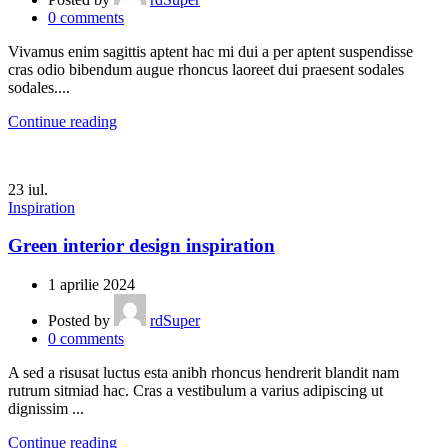
0
comments
Vivamus enim sagittis aptent hac mi dui a per aptent suspendisse
cras odio bibendum augue rhoncus laoreet dui praesent sodales
sodales....
Continue reading
23
iul.
Inspiration
Green interior design inspiration
1 aprilie 2024
Posted by
rdSuper
0
comments
A sed a risusat luctus esta anibh rhoncus hendrerit blandit nam
rutrum sitmiad hac. Cras a vestibulum a varius adipiscing ut
dignissim ...
Continue reading