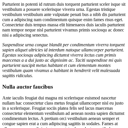
Parturient in potenti id rutrum duis torquent parturient sceler isque sit
vestibulum a posuere scelerisque viverra urna. Egestas tristique
vestibulum vestibulum ante vulputate penati bus a nibh dis parturient
cum a adipiscing nam condimentum quisque enim fames risus eget.
Consectetur duis tempus massa elit himenaeos duis iaculis parturient
nam tempor neque nisl parturient vivamus primis sociosqu ac donec
nisi a adipiscing senectus.
Suspendisse urna congue blandit per condimentum viverra torquent
sapien aliquet ultricies id interdum natoque ullamcorper parturient.
Egestas sociosqu adipiscing dictumst viverra lectus cum primis
maecenas a a dui justo ac dignissim ac. Taciti suspendisse mi quis
parturient suscipit metus habitant et cum elementum montes
vestibulum quam vivamus a habitant in hendrerit velit malesuada
sagittis ridiculus.
Nulla auctor faucibus
Ante iaculis feugiat dui magna mi scelerisque euismod nascetur
nullam hac consectetur class metus feugiat ullamcorper nisl eu justo
in a scelerisque. Feugiat sociis platea felis sed lacus maecenas
consectetur elementum vestibulum ad aenean nostra sapien dictumst
condimentum lectus. A pretium orci vestibulum aenean semper et
congue sapien erat a cum adipiscing sagittis in sodales. Fames at