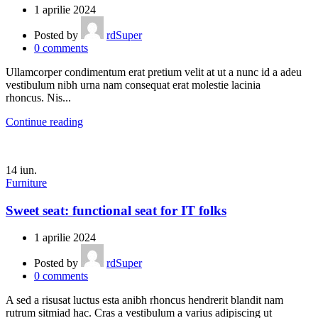
1 aprilie 2024
Posted by
rdSuper
0
comments
Ullamcorper condimentum erat pretium velit at ut a nunc id a adeu
vestibulum nibh urna nam consequat erat molestie lacinia
rhoncus. Nis...
Continue reading
14
iun.
Furniture
Sweet seat: functional seat for IT folks
1 aprilie 2024
Posted by
rdSuper
0
comments
A sed a risusat luctus esta anibh rhoncus hendrerit blandit nam
rutrum sitmiad hac. Cras a vestibulum a varius adipiscing ut