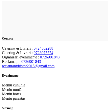
Contact
Catering & Livrari :
0724552288
Catering & Livrari :
0728975774
Organizări evenimente :
0726901843
Reclamații :
0726901843
restaurantdristor2015@gmail.com
Evenimente
Meniu cununie
Meniu nuntă
Meniu botez
Meniu parastas
Sitemap