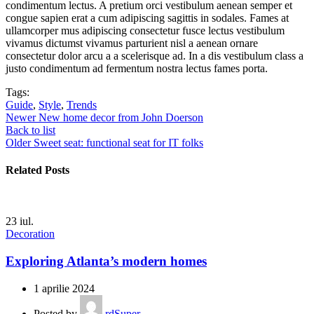
condimentum lectus. A pretium orci vestibulum aenean semper et
congue sapien erat a cum adipiscing sagittis in sodales. Fames at
ullamcorper mus adipiscing consectetur fusce lectus vestibulum
vivamus dictumst vivamus parturient nisl a aenean ornare
consectetur dolor arcu a a scelerisque ad. In a dis vestibulum class a
justo condimentum ad fermentum nostra lectus fames porta.
Tags:
Guide
,
Style
,
Trends
Newer
New home decor from John Doerson
Back to list
Older
Sweet seat: functional seat for IT folks
Related Posts
23
iul.
Decoration
Exploring Atlanta’s modern homes
1 aprilie 2024
Posted by
rdSuper